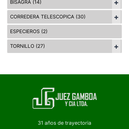
+
BISAGRA (14)
+
BISAGRA 3D (3)
CORREDERA TELESCOPICA (30)
BISAGRA CIERRE SUAVE (4)
CORREDERA TELESCOPICA CIERRE
ESPECIEROS (2)
SUAVE (5)
+
BISAGRA RETEN (7)
TORNILLO (27)
CORREDERA TELESCOPICA NORMAL
AGLOMERADO (7)
H35 (6)
DRYWALL NEGRO (7)
CORREDERA TELESCOPICA NORMAL
H45 (8)
DRYWALL ZINCADO (7)
CORREDERA TELESCOPICA OCULTAS
SOBERBIO (6)
(6)
CORREDERA TELESCOPICA PUSH
31 años de trayectoria
CIERRE SUAVE (5)