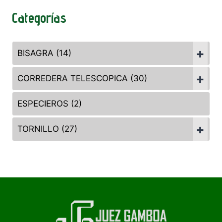
Categorías
+
BISAGRA (14)
+
BISAGRA 3D (3)
CORREDERA TELESCOPICA (30)
BISAGRA CIERRE SUAVE (4)
CORREDERA TELESCOPICA CIERRE
ESPECIEROS (2)
SUAVE (5)
+
BISAGRA RETEN (7)
TORNILLO (27)
CORREDERA TELESCOPICA NORMAL
AGLOMERADO (7)
H35 (6)
DRYWALL NEGRO (7)
CORREDERA TELESCOPICA NORMAL
H45 (8)
DRYWALL ZINCADO (7)
CORREDERA TELESCOPICA OCULTAS