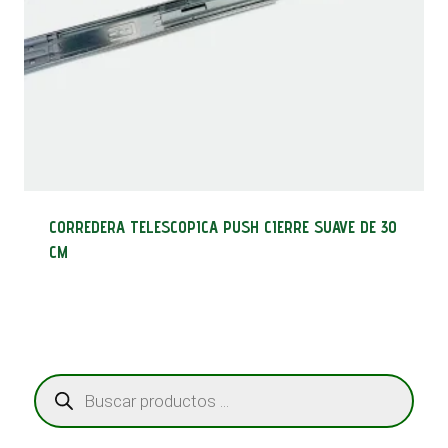
CORREDERA TELESCOPICA PUSH CIERRE SUAVE DE 30
CM
Búsqueda
de
productos