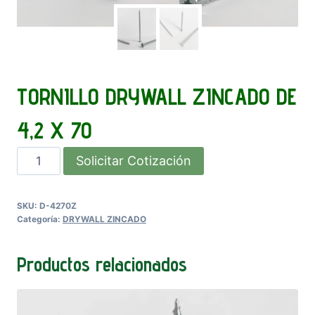
TORNILLO DRYWALL ZINCADO DE
4,2 X 70
TORNILLO
Solicitar Cotización
DRYWALL
ZINCADO
SKU:
D-4270Z
DE
Categoría:
DRYWALL ZINCADO
4,2
X
Productos relacionados
70
cantidad